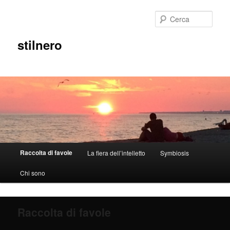
Cerca
stilnero
Menù
Raccolta di favole
La fiera dell’intelletto
Symbiosis
Vai
principale
Chi sono
al
contenuto
Raccolta di favole
principale