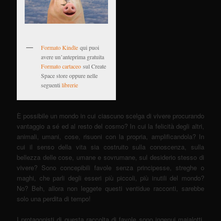
Formato Kindle
qui puoi
avere un’anteprima gratuita
Formato cartaceo
sul Create
Space store oppure nelle
seguenti
librerie
È possibile un mondo in cui ciascuno scelga di vivere procurando
vantaggio a sé ed al resto del cosmo? In cui la felicità degli altri,
animali, umani, cose, risuoni con la propria, amplificandola? In
cui il senso della vita sia costruito sulla conoscenza, sulla
bellezza delle cose, umane e sovrumane, sul desiderio stesso di
vivere? Sono concepibili favole senza principesse, streghe o
maghi, che parli degli esseri più piccoli, più inutili del mondo?
No? Beh, allora non leggete questi ventidue racconti, sarebbe
solo una perdita di tempo!
I protagonisti di questa raccolta di favole sono ingenui maialotti,