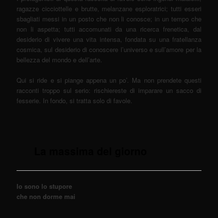
ragazze cicciottelle e brutte, melanzane esploratrici; tutti esseri
sbagliati messi in un posto che non li conosce; in un tempo che
non li aspetta; tutti accomunati da una ricerca frenetica, dal
desiderio di vivere una vita intensa, fondata su una fratellanza
cosmica, sul desiderio di conoscere l’universo e sull’amore per la
bellezza del mondo e dell’arte.
Qui si ride e si piange appena un po’. Ma non prendete questi
racconti troppo sul serio: rischiereste di imparare un sacco di
fesserie. In fondo, si tratta solo di favole.
La massima del giorno
Io sono lo stupore
che non dorme mai